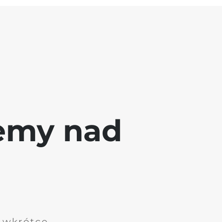
jemy nad
i wkrótce