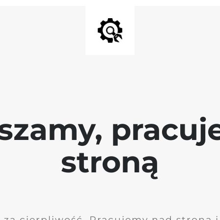
szamy, pracu
stroną
 za cierpliwość. Pracujemy nad stroną 