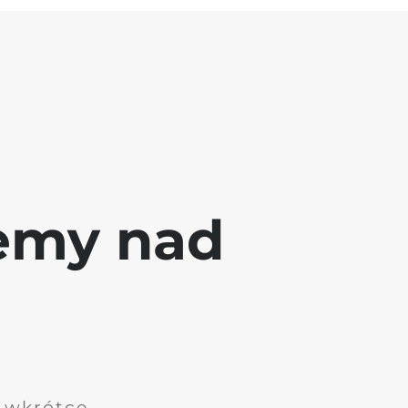
jemy nad
i wkrótce