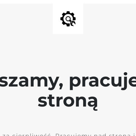
szamy, pracu
stroną
 za cierpliwość. Pracujemy nad stroną 