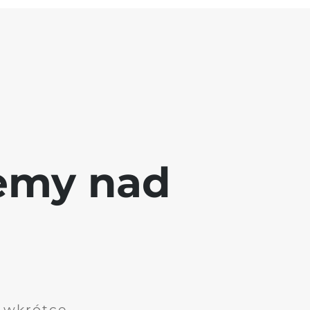
jemy nad
i wkrótce