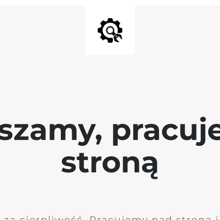
szamy, pracu
stroną
 za cierpliwość. Pracujemy nad stroną 